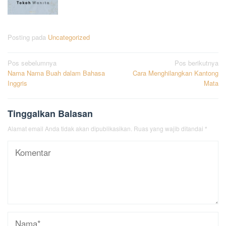
Posting pada
Uncategorized
Navigasi
Pos sebelumnya
Pos berikutnya
Nama Nama Buah dalam Bahasa
Cara Menghilangkan Kantong
pos
Inggris
Mata
Tinggalkan Balasan
Alamat email Anda tidak akan dipublikasikan.
Ruas yang wajib ditandai
*