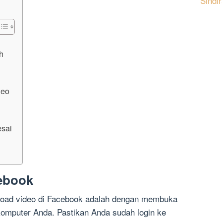
Sindi
h
deo
esai
h
cebook
oad video di Facebook adalah dengan membuka
 komputer Anda. Pastikan Anda sudah login ke