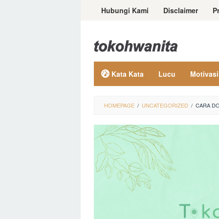
Loncat
Hubungi Kami
Disclaimer
P
ke
konten
Kata Kata
Lucu
Motivasi
HOMEPAGE
/
UNCATEGORIZED
/
CARA DO