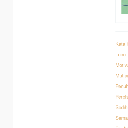
Kata 
Lucu
Motiv
Mutia
Penu
Perpi
Sedih
Sema