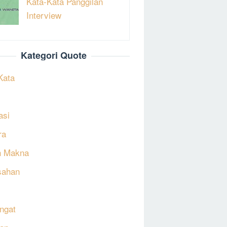
Kata-Kata Panggilan
Interview
Kategori Quote
Kata
asi
ra
h Makna
sahan
ngat