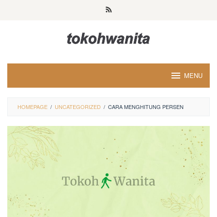
Loncat
ke
konten
MENU
HOMEPAGE
/
UNCATEGORIZED
/
CARA MENGHITUNG PERSEN