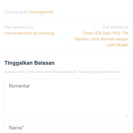
Posting pada
Uncategorized
Navigasi
Pos sebelumnya
Pos berikutnya
cara screenshot hp samsung
Cheat GTA Salju PS2: Trik
pos
Rahasia untuk Bermain dengan
Lebih Mudah
Tinggalkan Balasan
Alamat email Anda tidak akan dipublikasikan.
Ruas yang wajib ditandai
*