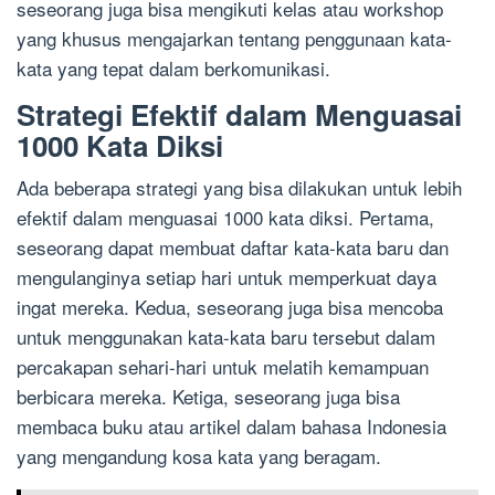
seseorang juga bisa mengikuti kelas atau workshop
yang khusus mengajarkan tentang penggunaan kata-
kata yang tepat dalam berkomunikasi.
Strategi Efektif dalam Menguasai
1000 Kata Diksi
Ada beberapa strategi yang bisa dilakukan untuk lebih
efektif dalam menguasai 1000 kata diksi. Pertama,
seseorang dapat membuat daftar kata-kata baru dan
mengulanginya setiap hari untuk memperkuat daya
ingat mereka. Kedua, seseorang juga bisa mencoba
untuk menggunakan kata-kata baru tersebut dalam
percakapan sehari-hari untuk melatih kemampuan
berbicara mereka. Ketiga, seseorang juga bisa
membaca buku atau artikel dalam bahasa Indonesia
yang mengandung kosa kata yang beragam.