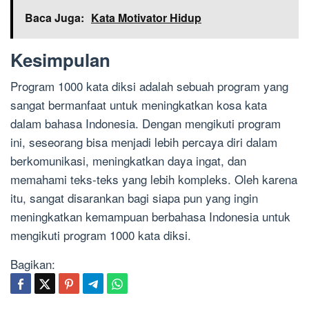
Baca Juga:
Kata Motivator Hidup
Kesimpulan
Program 1000 kata diksi adalah sebuah program yang
sangat bermanfaat untuk meningkatkan kosa kata
dalam bahasa Indonesia. Dengan mengikuti program
ini, seseorang bisa menjadi lebih percaya diri dalam
berkomunikasi, meningkatkan daya ingat, dan
memahami teks-teks yang lebih kompleks. Oleh karena
itu, sangat disarankan bagi siapa pun yang ingin
meningkatkan kemampuan berbahasa Indonesia untuk
mengikuti program 1000 kata diksi.
Bagikan: