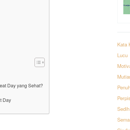
Kata 
Lucu
Motiv
Mutia
eat Day yang Sehat?
Penu
Perpi
t Day
Sedih
Sema