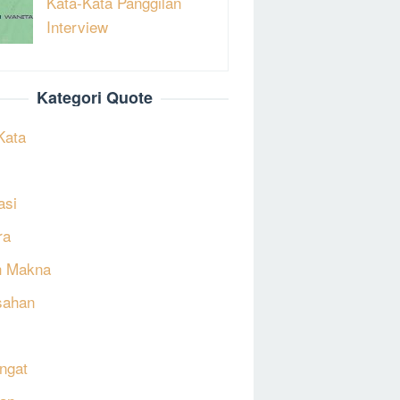
Kata-Kata Panggilan
Interview
Kategori Quote
Kata
asi
ra
h Makna
sahan
ngat