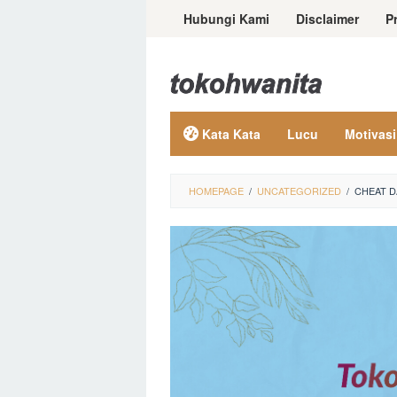
Loncat
Hubungi Kami
Disclaimer
P
ke
konten
Kata Kata
Lucu
Motivasi
HOMEPAGE
/
UNCATEGORIZED
/
CHEAT D