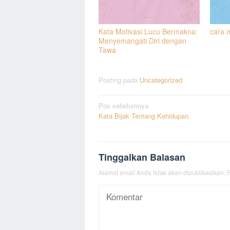
Kata Motivasi Lucu Bermakna:
cara 
Menyemangati Diri dengan
Tawa
Posting pada
Uncategorized
Navigasi
Pos sebelumnya
Kata Bijak Tentang Kehidupan
pos
Tinggalkan Balasan
Alamat email Anda tidak akan dipublikasikan.
R