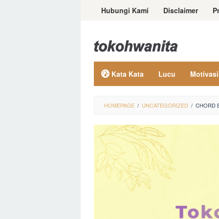
Loncat
Hubungi Kami
Disclaimer
P
ke
konten
Kata Kata
Lucu
Motivasi
HOMEPAGE
/
UNCATEGORIZED
/
CHORD B