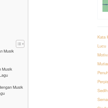
Kata 
Lucu
n Musik
Motiv
Mutia
n Musik
Penu
Lagu
Perpi
dengan Musik
Sedih
agu
Sema