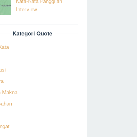
Kata-Kata Panggilan
Interview
Kategori Quote
Kata
asi
ra
h Makna
sahan
ngat