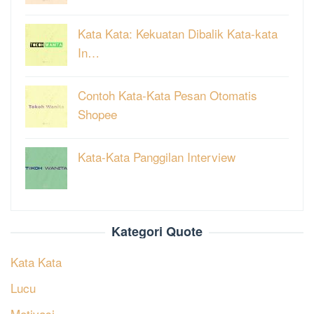
Kata Kata: Kekuatan Dibalik Kata-kata
In…
Contoh Kata-Kata Pesan Otomatis
Shopee
Kata-Kata Panggilan Interview
Kategori Quote
Kata Kata
Lucu
Motivasi