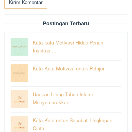
Postingan Terbaru
Kata-kata Motivasi Hidup Penuh
Inspirasi…
Kata-Kata Motivasi untuk Pelajar
Ucapan Ulang Tahun Islami:
Menyemarakkan…
Kata-Kata untuk Sahabat: Ungkapan
Cinta …