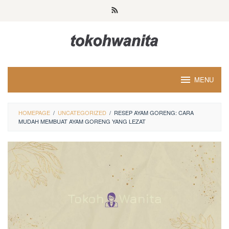
Loncat
ke
konten
MENU
HOMEPAGE
/
UNCATEGORIZED
/
RESEP AYAM GORENG: CARA
MUDAH MEMBUAT AYAM GORENG YANG LEZAT