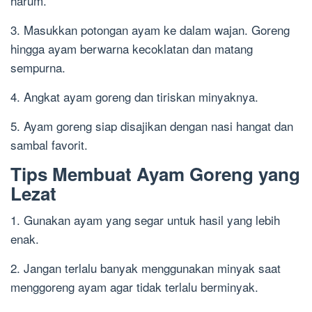
harum.
3. Masukkan potongan ayam ke dalam wajan. Goreng
hingga ayam berwarna kecoklatan dan matang
sempurna.
4. Angkat ayam goreng dan tiriskan minyaknya.
5. Ayam goreng siap disajikan dengan nasi hangat dan
sambal favorit.
Tips Membuat Ayam Goreng yang
Lezat
1. Gunakan ayam yang segar untuk hasil yang lebih
enak.
2. Jangan terlalu banyak menggunakan minyak saat
menggoreng ayam agar tidak terlalu berminyak.