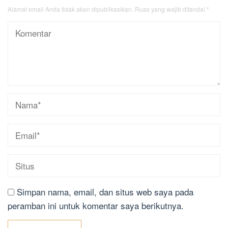
Alamat email Anda tidak akan dipublikasikan.
Ruas yang wajib ditandai
*
Simpan nama, email, dan situs web saya pada
peramban ini untuk komentar saya berikutnya.