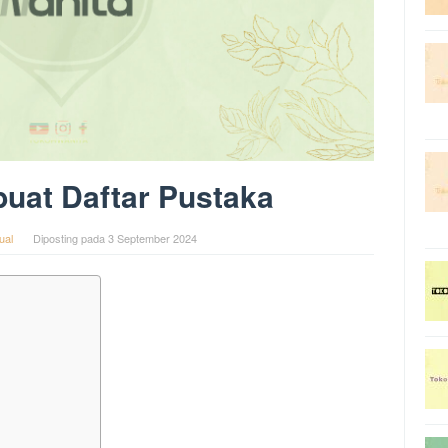
uat Daftar Pustaka
ual
Diposting pada
3 September 2024