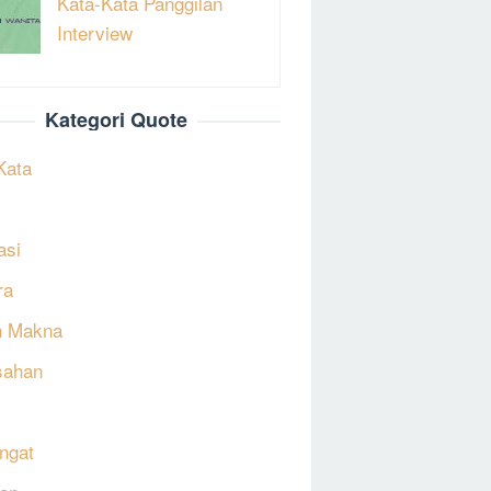
Kata-Kata Panggilan
Interview
Kategori Quote
Kata
asi
ra
h Makna
sahan
ngat