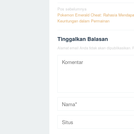
Navigasi
Pos sebelumnya
Pokemon Emerald Cheat: Rahasia Mendapa
pos
Keuntungan dalam Permainan
Tinggalkan Balasan
Alamat email Anda tidak akan dipublikasikan.
R