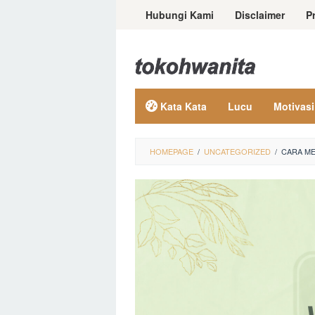
Loncat
Hubungi Kami
Disclaimer
P
ke
konten
Kata Kata
Lucu
Motivasi
HOMEPAGE
/
UNCATEGORIZED
/
CARA ME