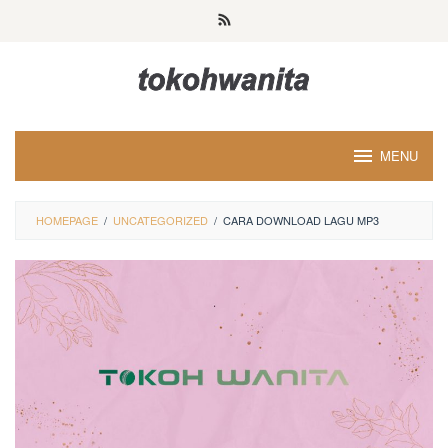
Loncat
ke
konten
MENU
HOMEPAGE
/
UNCATEGORIZED
/
CARA DOWNLOAD LAGU MP3