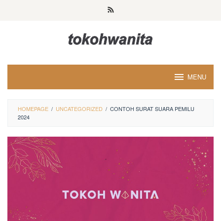
Loncat
ke
konten
MENU
HOMEPAGE
/
UNCATEGORIZED
/
CONTOH SURAT SUARA PEMILU
2024