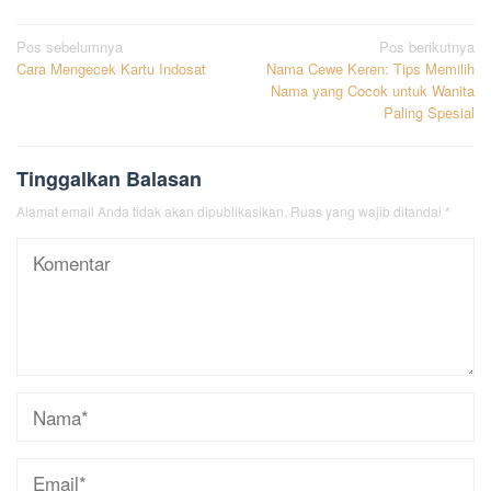
Navigasi
Pos sebelumnya
Pos berikutnya
Cara Mengecek Kartu Indosat
Nama Cewe Keren: Tips Memilih
pos
Nama yang Cocok untuk Wanita
Paling Spesial
Tinggalkan Balasan
Alamat email Anda tidak akan dipublikasikan.
Ruas yang wajib ditandai
*