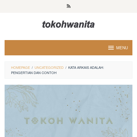
Loncat
ke
konten
MENU
HOMEPAGE
/
UNCATEGORIZED
/
KATA ARKAIS ADALAH:
PENGERTIAN DAN CONTOH