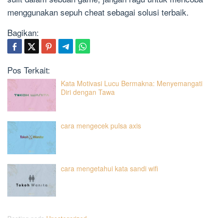
menggunakan sepuh cheat sebagai solusi terbaik.
Bagikan:
Pos Terkait:
Kata Motivasi Lucu Bermakna: Menyemangati
Diri dengan Tawa
cara mengecek pulsa axis
cara mengetahui kata sandi wifi