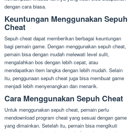
dengan cara biasa.
Keuntungan Menggunakan Sepuh
Cheat
Sepuh cheat dapat memberikan berbagai keuntungan
bagi pemain game. Dengan menggunakan sepuh cheat,
pemain bisa dengan mudah melewati level sulit,
mengalahkan bos dengan lebih cepat, atau
mendapatkan item langka dengan lebih mudah. Selain
itu, penggunaan sepuh cheat juga bisa membuat game
menjadi lebih menyenangkan dan menarik.
Cara Menggunakan Sepuh Cheat
Untuk menggunakan sepuh cheat, pemain perlu
mendownload program cheat yang sesuai dengan game
yang dimainkan. Setelah itu, pemain bisa mengikuti