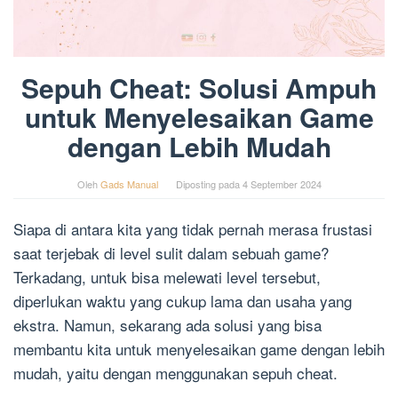
Sepuh Cheat: Solusi Ampuh
untuk Menyelesaikan Game
dengan Lebih Mudah
Oleh
Gads Manual
Diposting pada
4 September 2024
Siapa di antara kita yang tidak pernah merasa frustasi
saat terjebak di level sulit dalam sebuah game?
Terkadang, untuk bisa melewati level tersebut,
diperlukan waktu yang cukup lama dan usaha yang
ekstra. Namun, sekarang ada solusi yang bisa
membantu kita untuk menyelesaikan game dengan lebih
mudah, yaitu dengan menggunakan sepuh cheat.