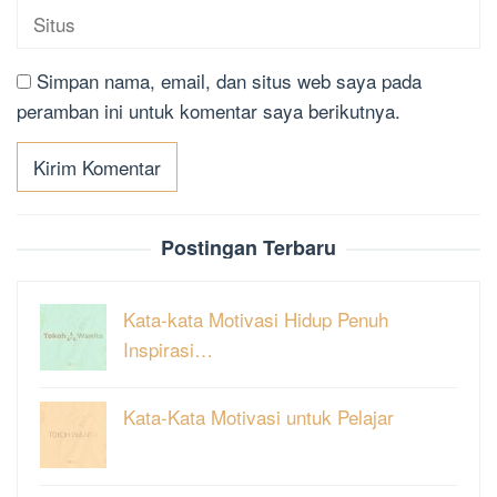
Simpan nama, email, dan situs web saya pada
peramban ini untuk komentar saya berikutnya.
Postingan Terbaru
Kata-kata Motivasi Hidup Penuh
Inspirasi…
Kata-Kata Motivasi untuk Pelajar