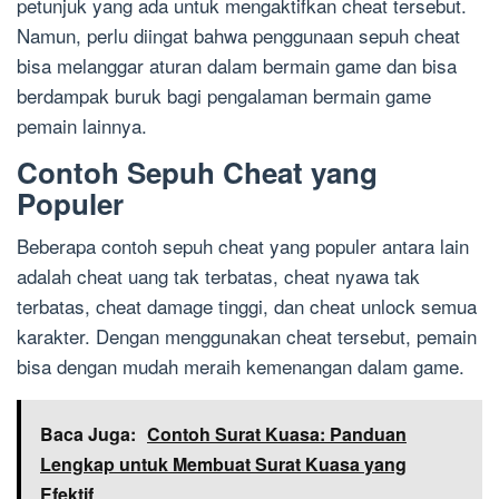
petunjuk yang ada untuk mengaktifkan cheat tersebut.
Namun, perlu diingat bahwa penggunaan sepuh cheat
bisa melanggar aturan dalam bermain game dan bisa
berdampak buruk bagi pengalaman bermain game
pemain lainnya.
Contoh Sepuh Cheat yang
Populer
Beberapa contoh sepuh cheat yang populer antara lain
adalah cheat uang tak terbatas, cheat nyawa tak
terbatas, cheat damage tinggi, dan cheat unlock semua
karakter. Dengan menggunakan cheat tersebut, pemain
bisa dengan mudah meraih kemenangan dalam game.
Baca Juga:
Contoh Surat Kuasa: Panduan
Lengkap untuk Membuat Surat Kuasa yang
Efektif