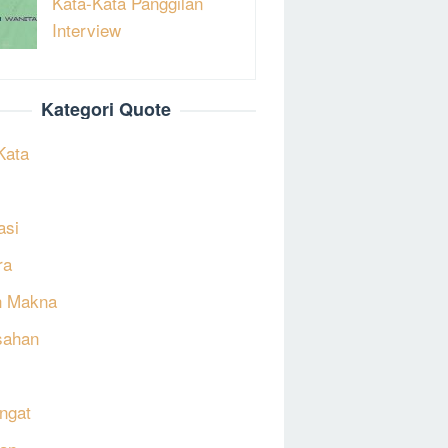
Kata-Kata Panggilan
Interview
Kategori Quote
Kata
asi
ra
h Makna
sahan
ngat