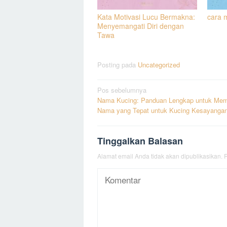
Kata Motivasi Lucu Bermakna:
cara 
Menyemangati Diri dengan
Tawa
Posting pada
Uncategorized
Navigasi
Pos sebelumnya
Nama Kucing: Panduan Lengkap untuk Memi
pos
Nama yang Tepat untuk Kucing Kesayanga
Tinggalkan Balasan
Alamat email Anda tidak akan dipublikasikan.
R