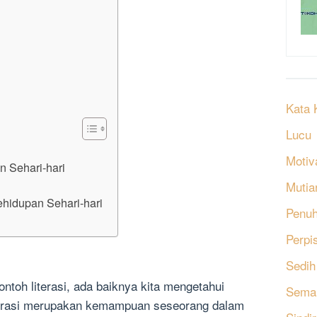
Kata 
Lucu
Motiv
n Sehari-hari
Mutia
ehidupan Sehari-hari
Penu
Perpi
Sedih
toh literasi, ada baiknya kita mengetahui
Sema
 Literasi merupakan kemampuan seseorang dalam