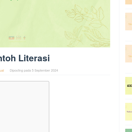
toh Literasi
ual
Diposting pada
5 September 2024