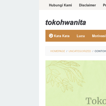
Loncat
Hubungi Kami
Disclaimer
P
ke
konten
Kata Kata
Lucu
Motivasi
HOMEPAGE
/
UNCATEGORIZED
/
CONTOH 