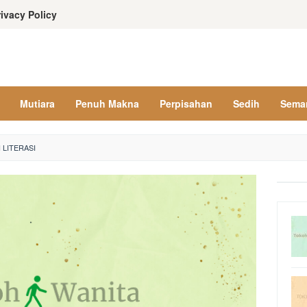
rivacy Policy
Mutiara
Penuh Makna
Perpisahan
Sedih
Sema
LITERASI