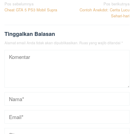
Navigasi
Pos sebelumnya
Pos berikutnya
Cheat GTA 5 PS3 Mobil Supra
Contoh Anekdot: Cerita Lucu
pos
Sehari-hari
Tinggalkan Balasan
Alamat email Anda tidak akan dipublikasikan.
Ruas yang wajib ditandai
*