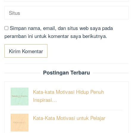
Simpan nama, email, dan situs web saya pada
peramban ini untuk komentar saya berikutnya.
Postingan Terbaru
Kata-kata Motivasi Hidup Penuh
Inspirasi…
Kata-Kata Motivasi untuk Pelajar