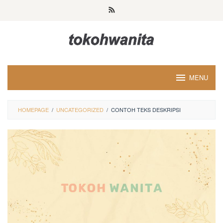
Loncat
ke
konten
MENU
HOMEPAGE
/
UNCATEGORIZED
/
CONTOH TEKS DESKRIPSI