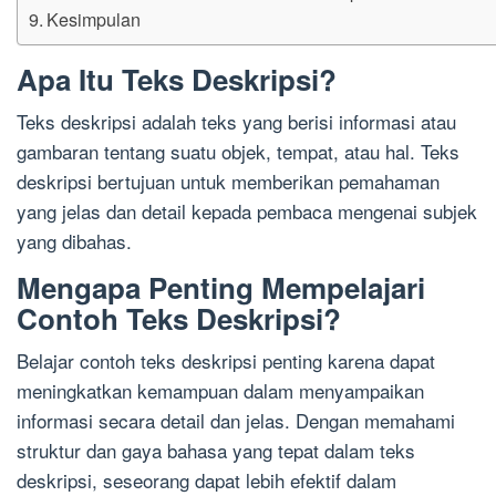
Kesimpulan
Apa Itu Teks Deskripsi?
Teks deskripsi adalah teks yang berisi informasi atau
gambaran tentang suatu objek, tempat, atau hal. Teks
deskripsi bertujuan untuk memberikan pemahaman
yang jelas dan detail kepada pembaca mengenai subjek
yang dibahas.
Mengapa Penting Mempelajari
Contoh Teks Deskripsi?
Belajar contoh teks deskripsi penting karena dapat
meningkatkan kemampuan dalam menyampaikan
informasi secara detail dan jelas. Dengan memahami
struktur dan gaya bahasa yang tepat dalam teks
deskripsi, seseorang dapat lebih efektif dalam