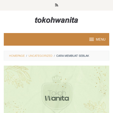
Loncat
ke
konten
MENU
HOMEPAGE
/
UNCATEGORIZED
/
CARA MEMBUAT SEBLAK