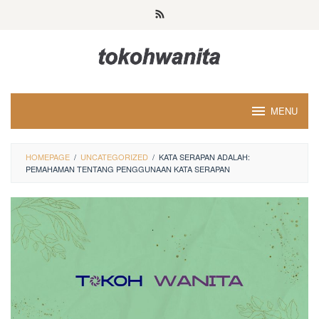
Loncat
ke
konten
MENU
HOMEPAGE
/
UNCATEGORIZED
/
KATA SERAPAN ADALAH:
PEMAHAMAN TENTANG PENGGUNAAN KATA SERAPAN