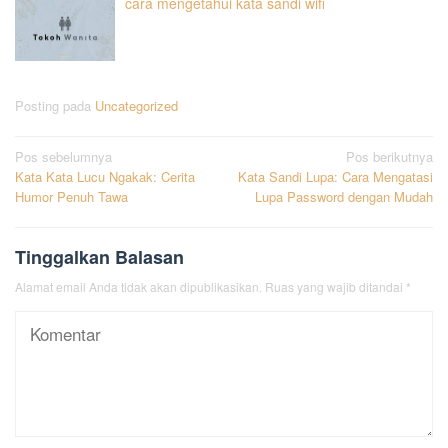
cara mengetahui kata sandi wifi
Posting pada
Uncategorized
Navigasi
Pos sebelumnya
Pos berikutnya
Kata Kata Lucu Ngakak: Cerita
Kata Sandi Lupa: Cara Mengatasi
pos
Humor Penuh Tawa
Lupa Password dengan Mudah
Tinggalkan Balasan
Alamat email Anda tidak akan dipublikasikan.
Ruas yang wajib ditandai
*