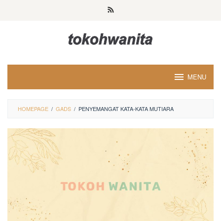
Loncat
ke
konten
MENU
HOMEPAGE
/
GADS
/
PENYEMANGAT KATA-KATA MUTIARA