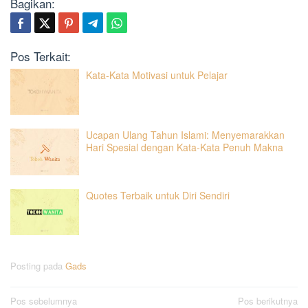
Bagikan:
Pos Terkait:
Kata-Kata Motivasi untuk Pelajar
Ucapan Ulang Tahun Islami: Menyemarakkan
Hari Spesial dengan Kata-Kata Penuh Makna
Quotes Terbaik untuk Diri Sendiri
Posting pada
Gads
Navigasi
Pos sebelumnya
Pos berikutnya