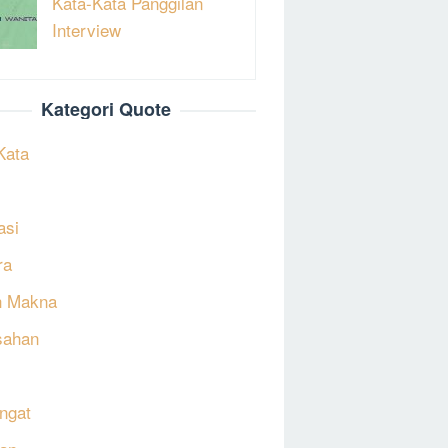
Kata-Kata Panggilan
Interview
Kategori Quote
Kata
asi
ra
h Makna
sahan
ngat