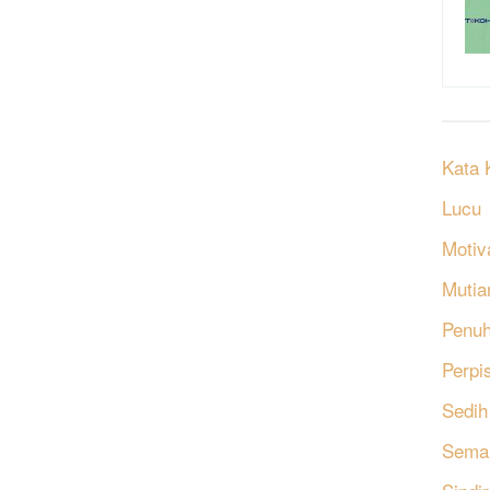
Kata 
Lucu
Motiv
Mutia
Penu
Perpi
Sedih
Sema