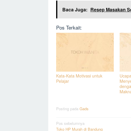
Baca Juga:
Resep Masakan Se
Pos Terkait:
Kata-Kata Motivasi untuk
Ucapa
Pelajar
Menye
denga
Makn
Posting pada
Gads
Navigasi
Pos sebelumnya
Toko HP Murah di Bandung