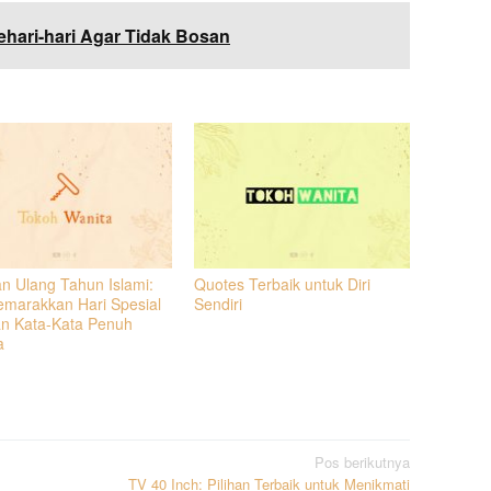
hari-hari Agar Tidak Bosan
n Ulang Tahun Islami:
Quotes Terbaik untuk Diri
marakkan Hari Spesial
Sendiri
n Kata-Kata Penuh
a
Pos berikutnya
TV 40 Inch: Pilihan Terbaik untuk Menikmati