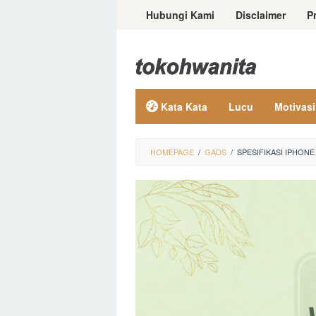
Loncat
Hubungi Kami
Disclaimer
P
ke
konten
Kata Kata
Lucu
Motivasi
HOMEPAGE
/
GADS
/
SPESIFIKASI IPHONE