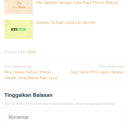
Hari Spesial dengan Kata-Kata Penuh Makna
Quotes Terbaik untuk Diri Sendiri
Posting pada
Gads
Navigasi
Pos sebelumnya
Pos berikutnya
Rice Cooker Terbaik: Pilihan
Cara Daftar PPG dalam Jabatan
pos
Terbaik untuk Masak Nasi Lezat
Tinggalkan Balasan
Alamat email Anda tidak akan dipublikasikan.
Ruas yang wajib ditandai
*