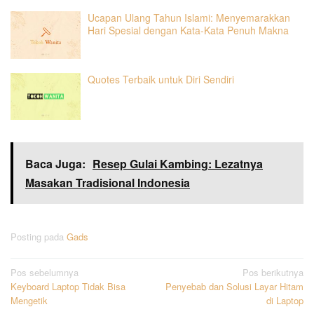
Ucapan Ulang Tahun Islami: Menyemarakkan
Hari Spesial dengan Kata-Kata Penuh Makna
Quotes Terbaik untuk Diri Sendiri
Baca Juga:
Resep Gulai Kambing: Lezatnya
Masakan Tradisional Indonesia
Posting pada
Gads
Navigasi
Pos sebelumnya
Pos berikutnya
Keyboard Laptop Tidak Bisa
Penyebab dan Solusi Layar Hitam
pos
Mengetik
di Laptop