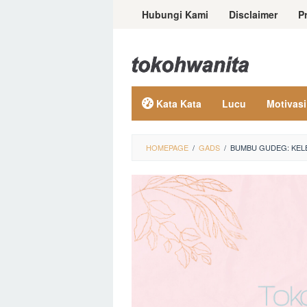
Loncat
Hubungi Kami
Disclaimer
P
ke
konten
Kata Kata
Lucu
Motivasi
HOMEPAGE
/
GADS
/
BUMBU GUDEG: KELE