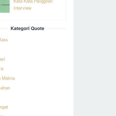
Kata-Kata Panggilan
Interview
Kategori Quote
Kata
asi
ra
h Makna
sahan
ngat