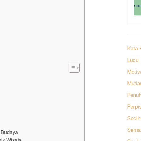
Kata 
Lucu
Motiv
Mutia
Penu
Perpi
Sedih
Sema
 Budaya
ik Wisata