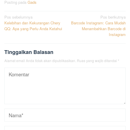
Posting pada
Gads
Navigasi
Pos sebelumnya
Pos berikutnya
Kelebihan dan Kekurangan Chery
Barcode Instagram: Cara Mudah
pos
QQ: Apa yang Perlu Anda Ketahui
Menambahkan Barcode di
Instagram
Tinggalkan Balasan
Alamat email Anda tidak akan dipublikasikan.
Ruas yang wajib ditandai
*