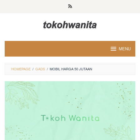
Loncat
ke
konten
MENU
HOMEPAGE
/
GADS
/
MOBIL HARGA 50 JUTAAN