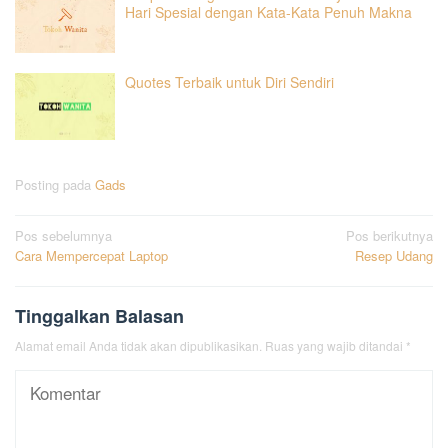
Hari Spesial dengan Kata-Kata Penuh Makna
Quotes Terbaik untuk Diri Sendiri
Posting pada
Gads
Navigasi
Pos sebelumnya
Pos berikutnya
Cara Mempercepat Laptop
Resep Udang
pos
Tinggalkan Balasan
Alamat email Anda tidak akan dipublikasikan.
Ruas yang wajib ditandai
*