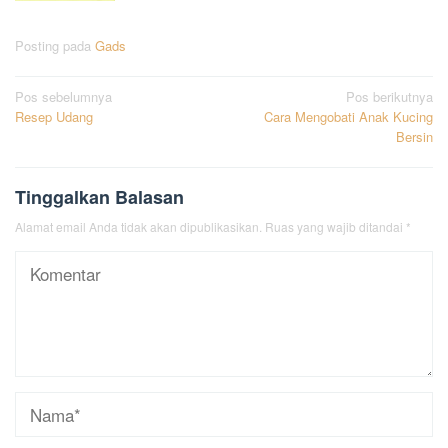
Posting pada
Gads
Navigasi
Pos sebelumnya
Pos berikutnya
Resep Udang
Cara Mengobati Anak Kucing
pos
Bersin
Tinggalkan Balasan
Alamat email Anda tidak akan dipublikasikan.
Ruas yang wajib ditandai
*