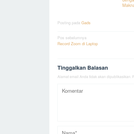
Makn
Posting pada
Gads
Navigasi
Pos sebelumnya
Record Zoom di Laptop
pos
Tinggalkan Balasan
Alamat email Anda tidak akan dipublikasikan.
R