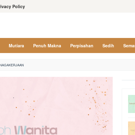
rivacy Policy
Mutiara
Penuh Makna
Perpisahan
Sedih
Sema
ENAGAKERJAAN