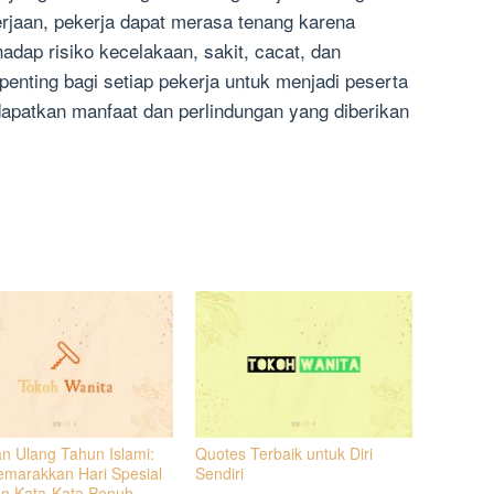
rjaan, pekerja dapat merasa tenang karena
hadap risiko kecelakaan, sakit, cacat, dan
 penting bagi setiap pekerja untuk menjadi peserta
patkan manfaat dan perlindungan yang diberikan
n Ulang Tahun Islami:
Quotes Terbaik untuk Diri
marakkan Hari Spesial
Sendiri
n Kata-Kata Penuh