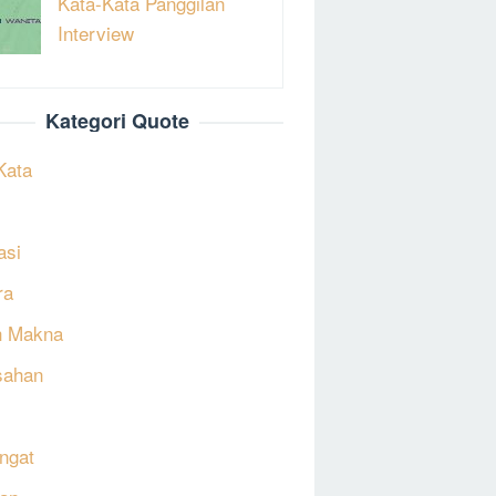
Kata-Kata Panggilan
Interview
Kategori Quote
Kata
asi
ra
h Makna
sahan
ngat