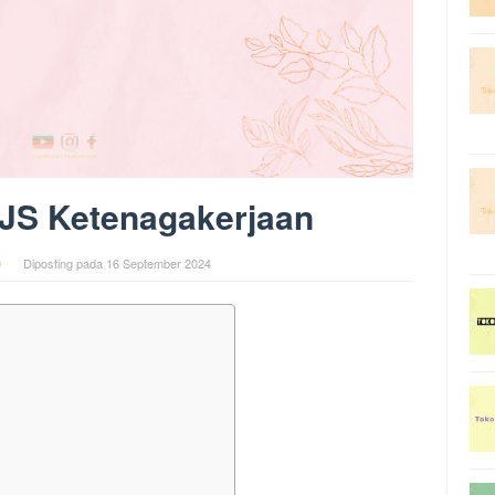
JS Ketenagakerjaan
0
Diposting pada
16 September 2024