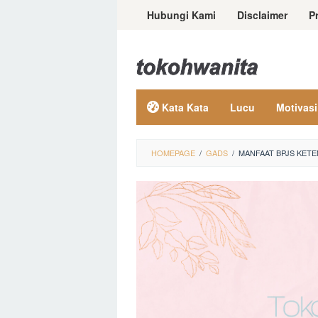
Loncat
Hubungi Kami
Disclaimer
P
ke
konten
Kata Kata
Lucu
Motivasi
HOMEPAGE
/
GADS
/
MANFAAT BPJS KET