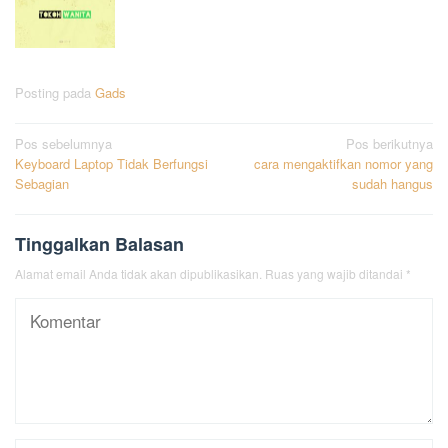
Posting pada
Gads
Navigasi
Pos sebelumnya
Pos berikutnya
Keyboard Laptop Tidak Berfungsi
cara mengaktifkan nomor yang
pos
Sebagian
sudah hangus
Tinggalkan Balasan
Alamat email Anda tidak akan dipublikasikan.
Ruas yang wajib ditandai
*