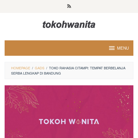
Loncat
ke
konten
MENU
HOMEPAGE
/
GADS
/
TOKO RAHASIA CITAMPI: TEMPAT BERBELANJA
SERBA LENGKAP DI BANDUNG