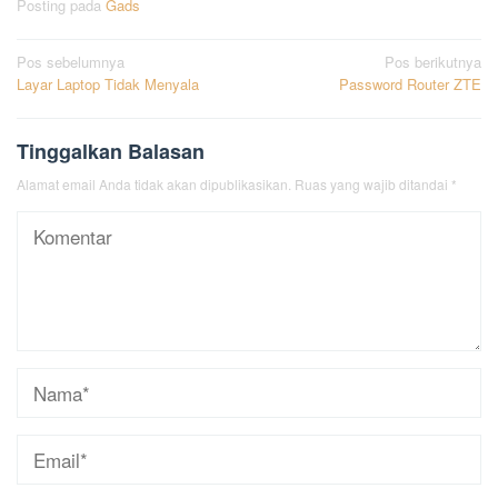
Posting pada
Gads
Navigasi
Pos sebelumnya
Pos berikutnya
Layar Laptop Tidak Menyala
Password Router ZTE
pos
Tinggalkan Balasan
Alamat email Anda tidak akan dipublikasikan.
Ruas yang wajib ditandai
*