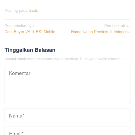
Posting pada
Gads
Navigasi
Pos sebelumnya
Pos berikutnya
Cara Bayar VA di BSI Mobile
Nama Nama Provinsi di Indonesia
pos
Tinggalkan Balasan
Alamat email Anda tidak akan dipublikasikan.
Ruas yang wajib ditandai
*