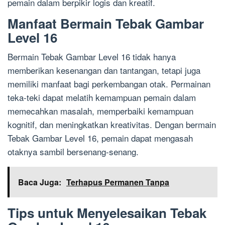
pemain dalam berpikir logis dan kreatif.
Manfaat Bermain Tebak Gambar
Level 16
Bermain Tebak Gambar Level 16 tidak hanya
memberikan kesenangan dan tantangan, tetapi juga
memiliki manfaat bagi perkembangan otak. Permainan
teka-teki dapat melatih kemampuan pemain dalam
memecahkan masalah, memperbaiki kemampuan
kognitif, dan meningkatkan kreativitas. Dengan bermain
Tebak Gambar Level 16, pemain dapat mengasah
otaknya sambil bersenang-senang.
Baca Juga:
Terhapus Permanen Tanpa
Tips untuk Menyelesaikan Tebak