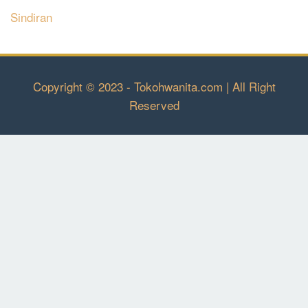
Sindiran
Copyright © 2023 - Tokohwanita.com | All Right
Reserved