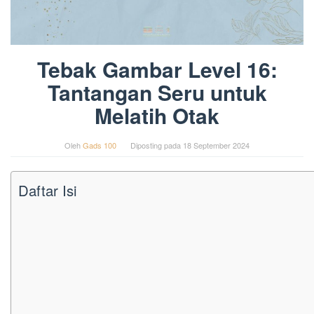
Tebak Gambar Level 16:
Tantangan Seru untuk
Melatih Otak
Oleh
Gads 100
Diposting pada
18 September 2024
Daftar Isi