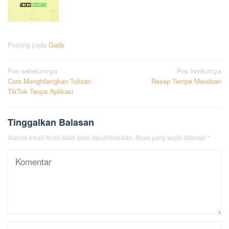
Posting pada
Gads
Navigasi
Pos sebelumnya
Pos berikutnya
Cara Menghilangkan Tulisan
Resep Tempe Mendoan
pos
TikTok Tanpa Aplikasi
Tinggalkan Balasan
Alamat email Anda tidak akan dipublikasikan.
Ruas yang wajib ditandai
*