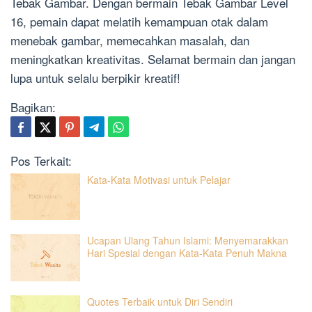
Tebak Gambar. Dengan bermain Tebak Gambar Level
16, pemain dapat melatih kemampuan otak dalam
menebak gambar, memecahkan masalah, dan
meningkatkan kreativitas. Selamat bermain dan jangan
lupa untuk selalu berpikir kreatif!
Bagikan:
Pos Terkait:
Kata-Kata Motivasi untuk Pelajar
Ucapan Ulang Tahun Islami: Menyemarakkan
Hari Spesial dengan Kata-Kata Penuh Makna
Quotes Terbaik untuk Diri Sendiri