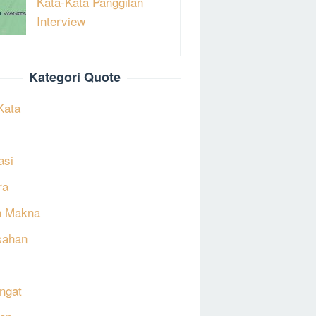
Kata-Kata Panggilan
Interview
Kategori Quote
Kata
asi
ra
h Makna
sahan
ngat