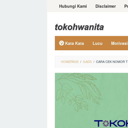
Loncat
Hubungi Kami
Disclaimer
P
ke
konten
Kata Kata
Lucu
Motivasi
HOMEPAGE
/
GADS
/
CARA CEK NOMOR T