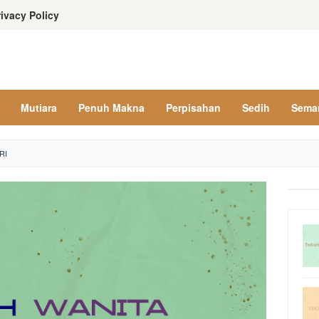
rivacy Policy
Mutiara
Penuh Makna
Perpisahan
Sedih
Sema
RI