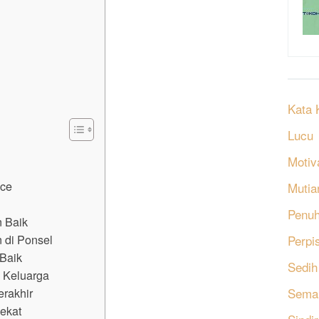
Kata 
Lucu
Motiv
ice
Mutia
Penu
 Baik
 di Ponsel
Perpi
 Baik
Sedih
 Keluarga
Sema
erakhir
dekat