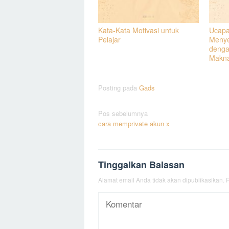
Kata-Kata Motivasi untuk
Ucapa
Pelajar
Menye
denga
Makn
Posting pada
Gads
Navigasi
Pos sebelumnya
cara memprivate akun x
pos
Tinggalkan Balasan
Alamat email Anda tidak akan dipublikasikan.
R