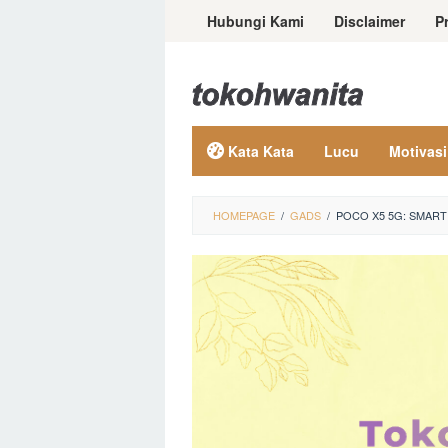
Loncat
Hubungi Kami
Disclaimer
P
ke
konten
Kata Kata
Lucu
Motivasi
HOMEPAGE
/
GADS
/
POCO X5 5G: SMAR