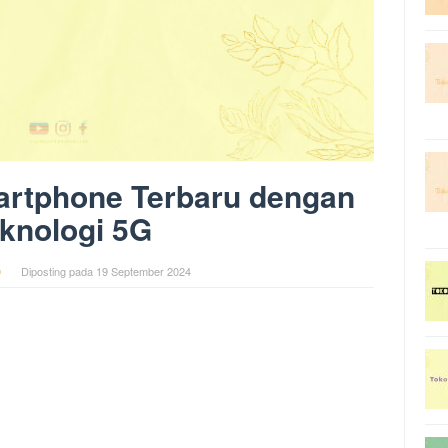
artphone Terbaru dengan
knologi 5G
0
Diposting pada
19 September 2024