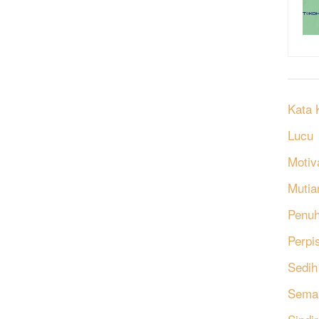
Kata 
Lucu
Motiv
Mutia
Penu
Perpi
Sedih
Sema