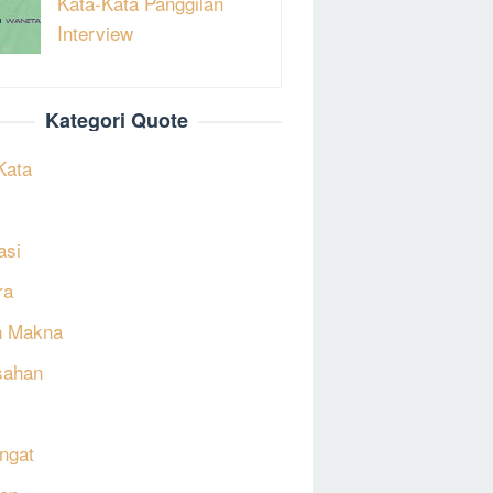
Kata-Kata Panggilan
Interview
Kategori Quote
Kata
asi
ra
h Makna
sahan
ngat