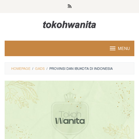
Loncat
ke
konten
MENU
HOMEPAGE
/
GADS
/
PROVINSI DAN IBUKOTA DI INDONESIA