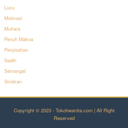
Lucu
Motivasi
Mutiara
Penuh Makna
Perpisahan
Sedih
Semangat
Sindiran
Copyright © 2023 - Tokohwanita.com | All Right
Reserved