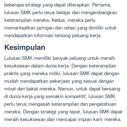
beberapa strategi yang dapat diterapkan. Pertama,
lulusan SMK perlu terus belajar dan mengembangkan
keterampilan mereka. Kedua, mereka perlu
memanfaatkan jaringan dan relasi yang dimiliki untuk
mendapatkan informasi tentang peluang kerja.
Kesimpulan
Lulusan SMK memiliki banyak peluang untuk meraih
kesuksesan dalam dunia kerja. Dengan keterampilan
praktis yang mereka miliki, lulusan SMK dapat dengan
mudah mendapatkan pekerjaan yang sesuai dengan
minat dan bakat mereka. Namun, untuk dapat bersaing
di dunia kerja yang semakin kompetitif, lulusan SMK
perlu terus mengasah keterampilan dan pengetahuan
mereka. Dengan strategi yang tepat, lulusan SMK dapat
meraih kesuksesan dan mencapai impian karir mereka.