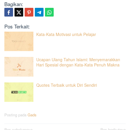
Bagikan:
Pos Terkait:
Kata-Kata Motivasi untuk Pelajar
Ucapan Ulang Tahun Islami: Menyemarakkan
Hari Spesial dengan Kata-Kata Penuh Makna
Quotes Terbaik untuk Diri Sendiri
Posting pada
Gads
Pos sebelumnya
Pos berikutnya