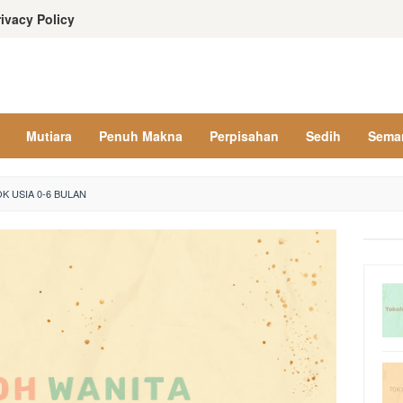
rivacy Policy
Mutiara
Penuh Makna
Perpisahan
Sedih
Sema
K USIA 0-6 BULAN