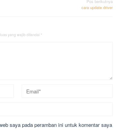
Pos berikutnya
cara update driver
uas yang wajib ditandai
*
 web saya pada peramban ini untuk komentar saya