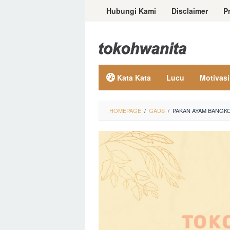
Loncat
Hubungi Kami
Disclaimer
P
ke
konten
Kata Kata
Lucu
Motivasi
HOMEPAGE
/
GADS
/
PAKAN AYAM BANGKO