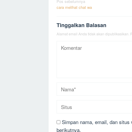
Navigasi
Pos sebelumnya
cara melihat chat wa
pos
Tinggalkan Balasan
Alamat email Anda tidak akan dipublikasikan.
R
Simpan nama, email, dan situs
berikutnya.