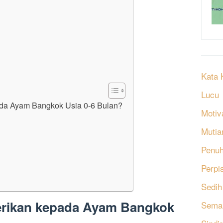
Kata 
Lucu
ada Ayam Bangkok Usia 0-6 Bulan?
Motiv
Mutia
Penu
Perpi
Sedih
erikan kepada Ayam Bangkok
Sema