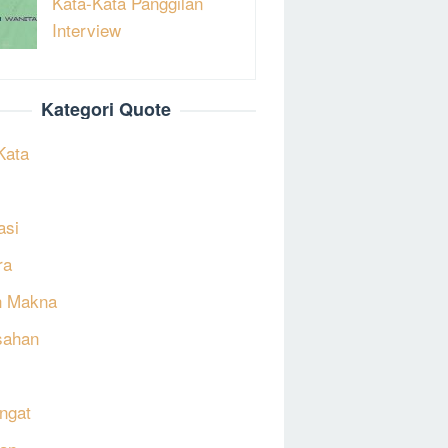
Kata-Kata Panggilan
Interview
Kategori Quote
Kata
asi
ra
h Makna
sahan
ngat