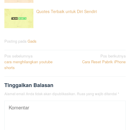
Quotes Terbaik untuk Diri Sendiri
Posting pada
Gads
Navigasi
Pos sebelumnya
Pos berikutnya
cara menghilangkan youtube
Cara Reset Pabrik iPhone
pos
shorts
Tinggalkan Balasan
Alamat email Anda tidak akan dipublikasikan.
Ruas yang wajib ditandai
*