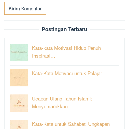
Postingan Terbaru
Kata-kata Motivasi Hidup Penuh
Inspirasi…
Kata-Kata Motivasi untuk Pelajar
Ucapan Ulang Tahun Islami:
Menyemarakkan…
Kata-Kata untuk Sahabat: Ungkapan