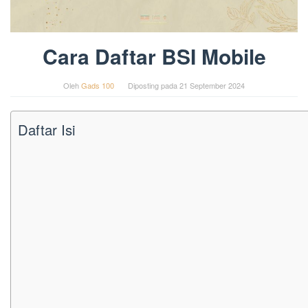
Cara Daftar BSI Mobile
Oleh
Gads 100
Diposting pada
21 September 2024
Daftar Isi