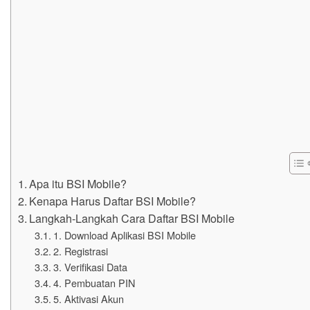
Apa itu BSI Mobile?
Kenapa Harus Daftar BSI Mobile?
Langkah-Langkah Cara Daftar BSI Mobile
1. Download Aplikasi BSI Mobile
2. Registrasi
3. Verifikasi Data
4. Pembuatan PIN
5. Aktivasi Akun