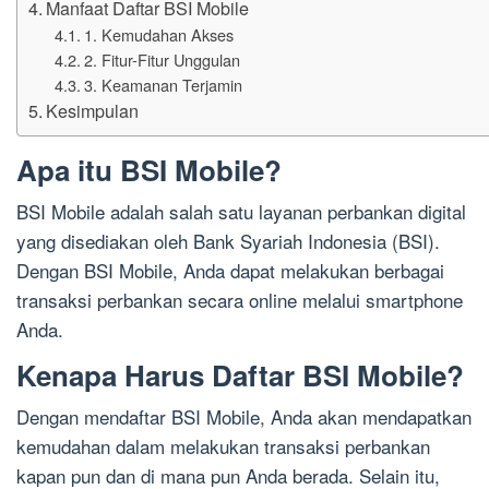
Manfaat Daftar BSI Mobile
1. Kemudahan Akses
2. Fitur-Fitur Unggulan
3. Keamanan Terjamin
Kesimpulan
Apa itu BSI Mobile?
BSI Mobile adalah salah satu layanan perbankan digital
yang disediakan oleh Bank Syariah Indonesia (BSI).
Dengan BSI Mobile, Anda dapat melakukan berbagai
transaksi perbankan secara online melalui smartphone
Anda.
Kenapa Harus Daftar BSI Mobile?
Dengan mendaftar BSI Mobile, Anda akan mendapatkan
kemudahan dalam melakukan transaksi perbankan
kapan pun dan di mana pun Anda berada. Selain itu,