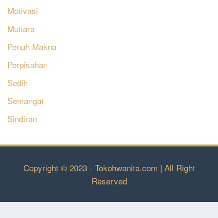
Motivasi
Mutiara
Penuh Makna
Perpisahan
Sedih
Semangat
Sindiran
Copyright © 2023 - Tokohwanita.com | All Right
Reserved