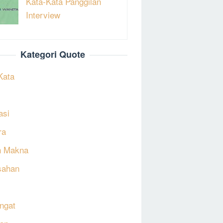
Kata-Kata Panggilan
Interview
Kategori Quote
Kata
asi
ra
h Makna
sahan
ngat