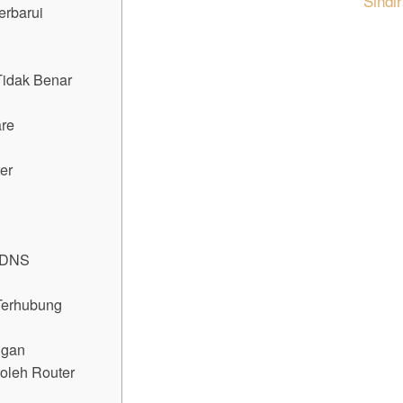
Sindi
erbarui
Tidak Benar
are
er
n DNS
 Terhubung
ngan
oleh Router