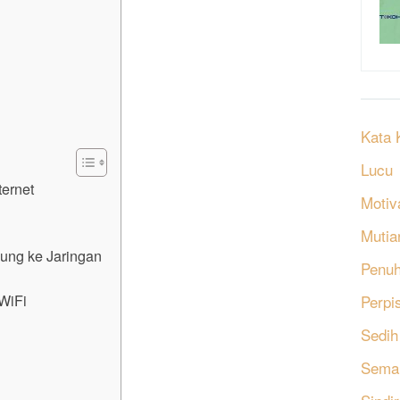
Kata 
Lucu
ternet
Motiv
Mutia
ung ke Jaringan
Penu
WiFi
Perpi
Sedih
Sema