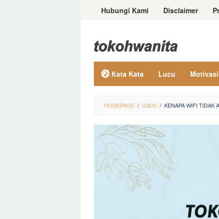
Loncat
Hubungi Kami
Disclaimer
P
ke
konten
Kata Kata
Lucu
Motivasi
HOMEPAGE
/
GADS
/
KENAPA WIFI TIDAK 