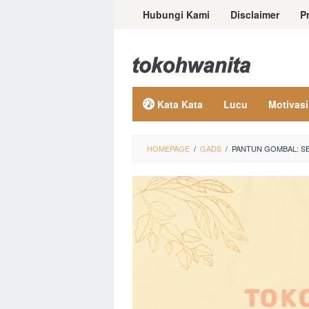
Loncat
Hubungi Kami
Disclaimer
P
ke
konten
Kata Kata
Lucu
Motivasi
HOMEPAGE
/
GADS
/
PANTUN GOMBAL: SE