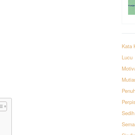
Kata 
Lucu
Motiv
Mutia
Penu
Perpi
Sedih
Sema