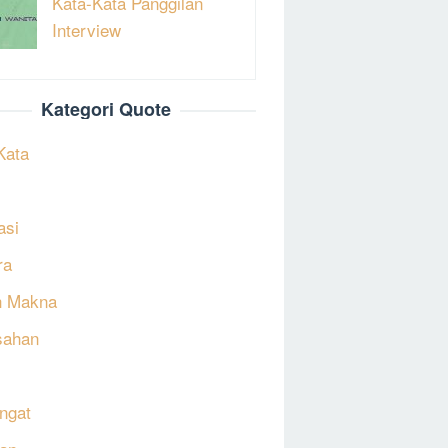
Kata-Kata Panggilan
Interview
Kategori Quote
Kata
asi
ra
h Makna
sahan
ngat