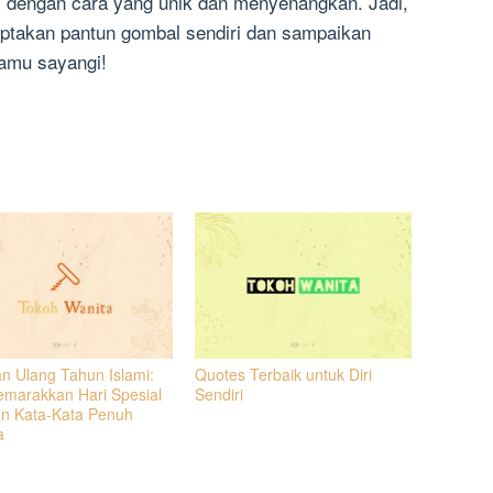
dengan cara yang unik dan menyenangkan. Jadi,
ptakan pantun gombal sendiri dan sampaikan
amu sayangi!
n Ulang Tahun Islami:
Quotes Terbaik untuk Diri
marakkan Hari Spesial
Sendiri
n Kata-Kata Penuh
a