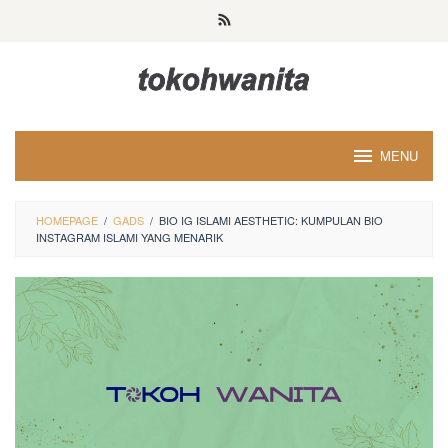
Loncat
ke
konten
MENU
HOMEPAGE
/
GADS
/
BIO IG ISLAMI AESTHETIC: KUMPULAN BIO
INSTAGRAM ISLAMI YANG MENARIK