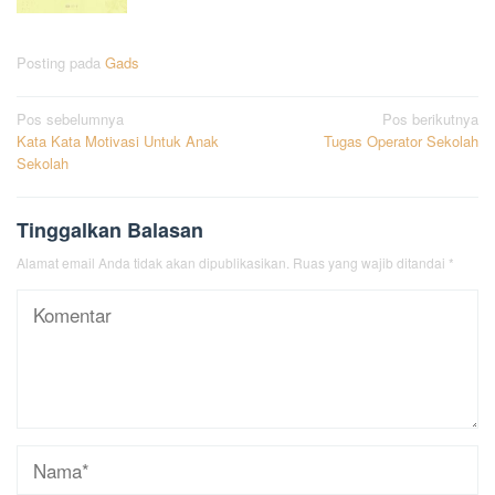
Posting pada
Gads
Navigasi
Pos sebelumnya
Pos berikutnya
Kata Kata Motivasi Untuk Anak
Tugas Operator Sekolah
pos
Sekolah
Tinggalkan Balasan
Alamat email Anda tidak akan dipublikasikan.
Ruas yang wajib ditandai
*