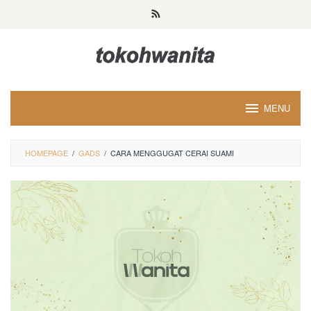
Loncat
ke
konten
MENU
HOMEPAGE
/
GADS
/
CARA MENGGUGAT CERAI SUAMI