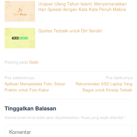
Ucapan Ulang Tahun Islami: Menyemarakkan
Hari Spesial dengan Kata-Kata Penuh Makna
Quotes Terbaik untuk Diri Sendiri
Posting pada
Gads
Navigasi
Pos sebelumnya
Pos berikutnya
Aplikasi Memperjelas Foto: Solusi
Rekomendasi SSD Laptop Yang
pos
Praktis untuk Foto Kabur
Bagus untuk Kinerja Terbaik
Tinggalkan Balasan
Alamat email Anda tidak akan dipublikasikan.
Ruas yang wajib ditandai
*