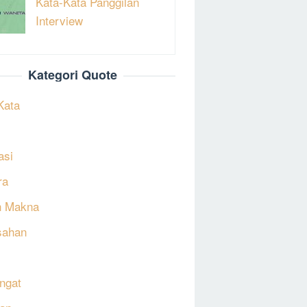
Kata-Kata Panggilan
Interview
Kategori Quote
Kata
asi
ra
h Makna
sahan
ngat