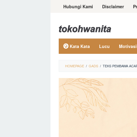
Loncat
Hubungi Kami
Disclaimer
P
ke
konten
Kata Kata
Lucu
Motivasi
HOMEPAGE
/
GADS
/
TEKS PEMBAWA ACA