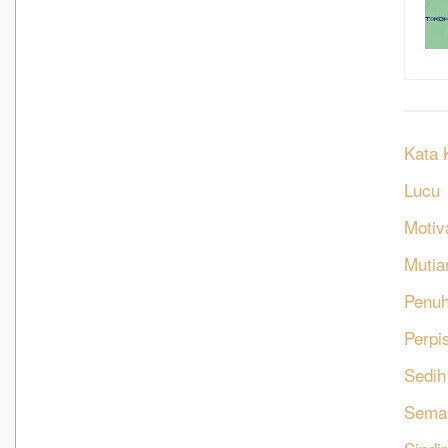
Kata 
Lucu
Motiv
Mutia
Penu
Perpi
Sedih
Sema