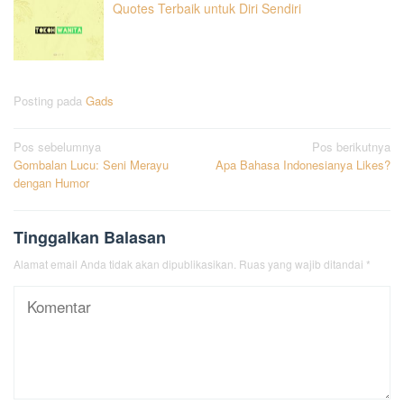
Quotes Terbaik untuk Diri Sendiri
Posting pada
Gads
Navigasi
Pos sebelumnya
Pos berikutnya
Gombalan Lucu: Seni Merayu
Apa Bahasa Indonesianya Likes?
pos
dengan Humor
Tinggalkan Balasan
Alamat email Anda tidak akan dipublikasikan.
Ruas yang wajib ditandai
*