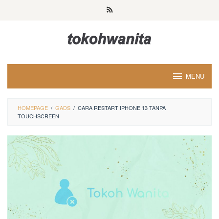
Loncat
ke
konten
MENU
HOMEPAGE
/
GADS
/
CARA RESTART IPHONE 13 TANPA
TOUCHSCREEN