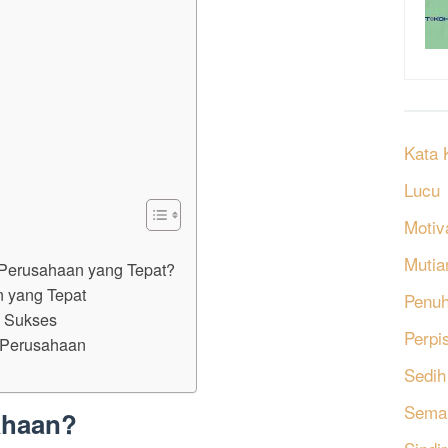
Kata 
Lucu
Motiv
Mutia
Perusahaan yang Tepat?
 yang Tepat
Penu
 Sukses
Perpi
 Perusahaan
Sedih
Sema
ahaan?