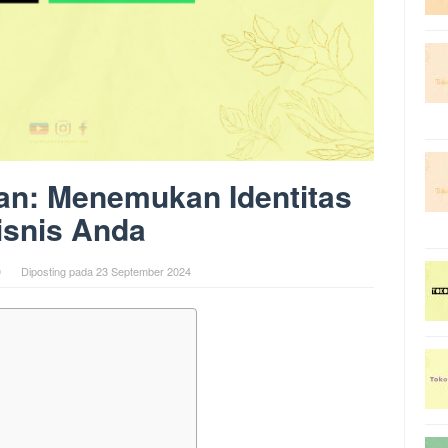
n: Menemukan Identitas
isnis Anda
0
Diposting pada
23 September 2024