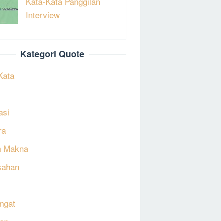
Kata-Kata Panggilan
Interview
Kategori Quote
Kata
asi
ra
h Makna
sahan
ngat