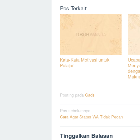
Pos Terkait:
Kata-Kata Motivasi untuk
Ucapa
Pelajar
Menye
denga
Makn
Posting pada
Gads
Navigasi
Pos sebelumnya
Cara Agar Status WA Tidak Pecah
pos
Tinggalkan Balasan