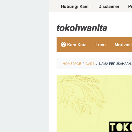
Loncat
Hubungi Kami
Disclaimer
P
ke
konten
Kata Kata
Lucu
Motivasi
HOMEPAGE
/
GADS
/
NAMA PERUSAHAAN: 