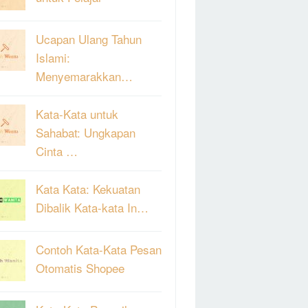
Ucapan Ulang Tahun
Islami:
Menyemarakkan…
Kata-Kata untuk
Sahabat: Ungkapan
Cinta …
Kata Kata: Kekuatan
Dibalik Kata-kata In…
Contoh Kata-Kata Pesan
Otomatis Shopee