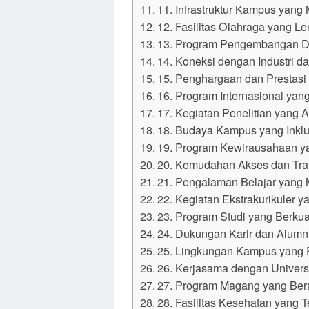
11. Infrastruktur Kampus yang
12. Fasilitas Olahraga yang L
13. Program Pengembangan Di
14. Koneksi dengan Industri d
15. Penghargaan dan Prestasi 
16. Program Internasional yan
17. Kegiatan Penelitian yang Ak
18. Budaya Kampus yang Inklu
19. Program Kewirausahaan 
20. Kemudahan Akses dan Tra
21. Pengalaman Belajar yang
22. Kegiatan Ekstrakurikuler 
23. Program Studi yang Berkua
24. Dukungan Karir dan Alumni
25. Lingkungan Kampus yang
26. Kerjasama dengan Universi
27. Program Magang yang Be
28. Fasilitas Kesehatan yang T