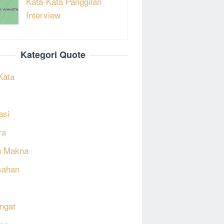
Kata-Kata Panggilan
Interview
Kategori Quote
Kata
asi
ra
h Makna
sahan
ngat