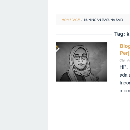
HOMEPAGE
/
KUNINGAN RASUNA SAID
Tag:
k
Bio
Per
Oleh
A
HR. 
adal
Indo
memp