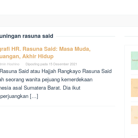
uningan rasuna said
grafi HR. Rasuna Said: Masa Muda,
juangan, Akhir Hidup
dmin Hoshino
Diposting pada
15 Desember 2021
Rasuna Said atau Hajjah Rangkayo Rasuna Said
ah seorang wanita pejuang kemerdekaan
nesia asal Sumatera Barat. Dia ikut
erjuangkan […]