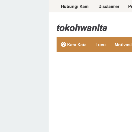
Loncat
Hubungi Kami
Disclaimer
P
ke
konten
Kata Kata
Lucu
Motivasi