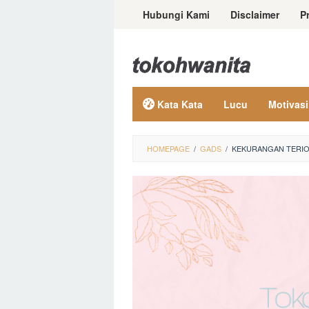
Loncat
Hubungi Kami
Disclaimer
P
ke
konten
Kata Kata
Lucu
Motivasi
HOMEPAGE
/
GADS
/
KEKURANGAN TERIO