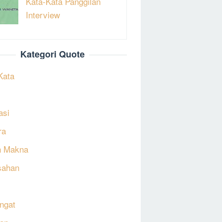
Kata-Kata Panggilan
Interview
Kategori Quote
Kata
asi
ra
h Makna
sahan
ngat