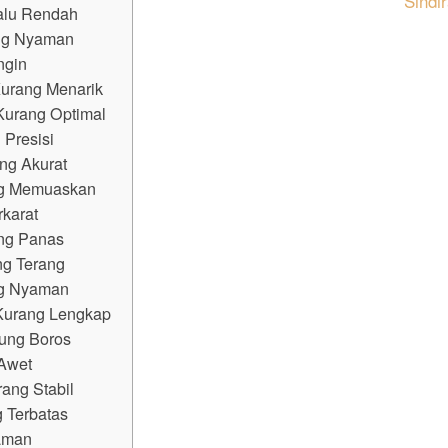
Sindi
lalu Rendah
ang Nyaman
ngin
 Kurang Menarik
Kurang Optimal
 Presisi
ng Akurat
ang Memuaskan
rkarat
ng Panas
ng Terang
ng Nyaman
 Kurang Lengkap
rung Boros
 Awet
rang Stabil
 Terbatas
aman