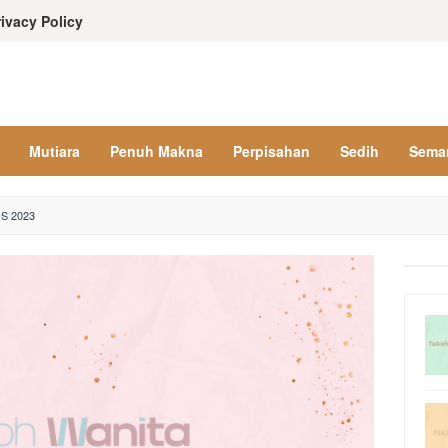
rivacy Policy
Mutiara
Penuh Makna
Perpisahan
Sedih
Sema
S 2023