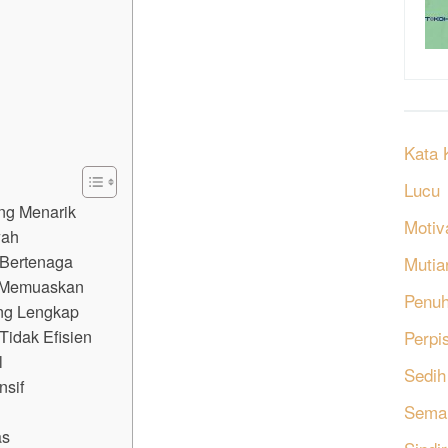
Kata 
Lucu
ang Menarik
Motiv
wah
 Bertenaga
Mutia
g Memuaskan
Penu
ang Lengkap
Tidak Efisien
Perpi
l
Sedih
nsif
Sema
as