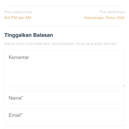
Navigasi
Pos sebelumnya
Pos berikutnya
Arti PM dan AM
Kekurangan Terios 2023
pos
Tinggalkan Balasan
Alamat email Anda tidak akan dipublikasikan.
Ruas yang wajib ditandai
*