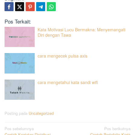
Pos Terkait:
Kata Motivasi Lucu Bermakna: Menyemangati
Diri dengan Tawa
cara mengecek pulsa axis
cara mengetahui kata sandi wifi
Posting pada
Uncategorized
Navigasi
Pos sebelumnya
Pos berikutnya
Contoh Kegiatan Distribusi
Contoh Portofolio Kerja